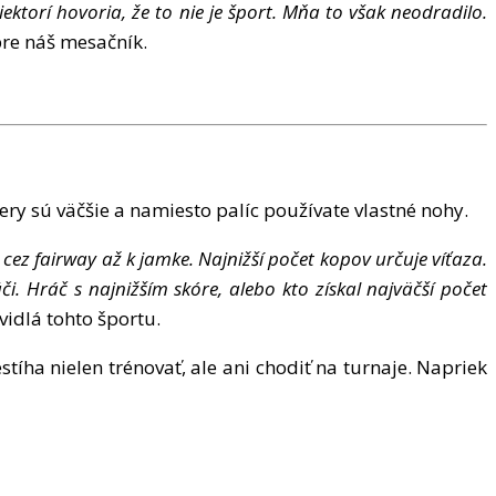
iektor
í
hovoria,
ž
e to nie je
š
port. M
ň
a to v
š
ak neodradilo.
pre n
áš
mesa
č
n
í
k.
ery s
ú
v
äčš
ie a namiesto pal
í
c pou
ží
vate vlastn
é
nohy.
 cez fairway a
ž
k jamke. Najni
žší
po
č
et kopov ur
č
uje v
íť
aza.
áč
i. Hr
áč
s najni
žší
m sk
ó
re, alebo kto z
í
skal najv
äčší
po
č
et
vidl
á
tohto
š
portu.
est
í
ha nielen tr
é
nova
ť
, ale ani chodi
ť
na turnaje. Napriek