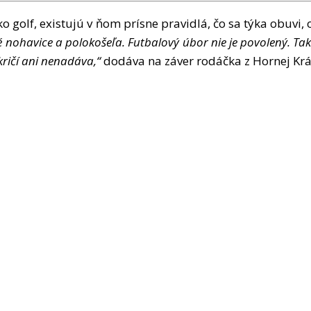
ko golf, existuj
ú
v
ň
om pr
í
sne pravidl
á
,
č
o sa t
ý
ka obuvi, 
é
nohavice a poloko
š
e
ľ
a. Futbalov
ý
ú
bor nie je povolen
ý
. Tak
kri
čí
ani nenad
á
va,
“
dod
á
va na z
á
ver rod
áč
ka z Hornej Kr
á