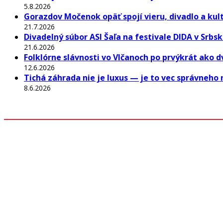
5.8.2026
Gorazdov Močenok opäť spojí vieru, divadlo a kul
21.7.2026
Divadelný súbor ASI Šaľa na festivale DIDA v Srbs
21.6.2026
Folklórne slávnosti vo Vlčanoch po prvýkrát ako 
12.6.2026
Tichá záhrada nie je luxus — je to vec správneho 
8.6.2026
Odkazy
Z mesta
Kultúra
Rozhovory
Šport
História
Iné
Akcie a podujatia
Predajné miesta