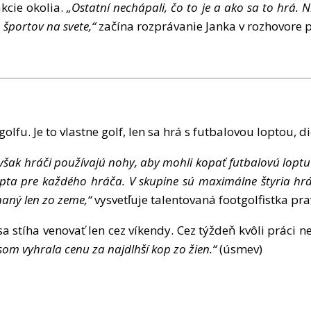
kcie okolia.
„
Ostatn
í
nech
á
pali,
č
o to je a ako sa to hr
á
. N
h
š
portov na svete,
“
za
čí
na rozpr
á
vanie Janka v rozhovore 
olfu. Je to vlastne golf, len sa hr
á
s futbalovou loptou, di
v
š
ak hr
áč
i pou
ží
vaj
ú
nohy, aby mohli kopa
ť
futbalov
ú
loptu
opta pre ka
ž
d
é
ho hr
áč
a. V skupine s
ú
maxim
á
lne
š
tyria hr
nan
ý
len zo zeme,
“
vysvet
ľ
uje talentovan
á
footgolfistka pra
sa st
í
ha venova
ť
len cez v
í
kendy. Cez t
ýž
de
ň
kv
ô
li pr
á
ci n
 som vyhrala cenu za najdlh
ší
kop zo
ž
ien.
“
(
ú
smev)