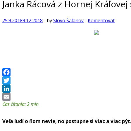
Janka Rácová z Hornej Kráľovej
25.9.2018
9.12.2018
-
by
Slovo Šaľanov
-
Komentovať
Facebook
Twitter
LinkedIn
Čas čítania:
2
min
Email
Ve
ľ
a
ľ
ud
í
o
ň
om nevie, no postupne si viac a viac p
ý
t