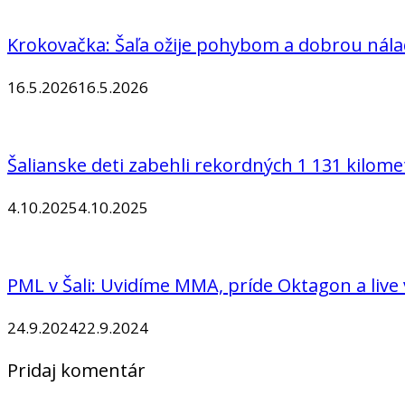
Krokovačka: Šaľa ožije pohybom a dobrou nál
16.5.2026
16.5.2026
Šalianske deti zabehli rekordných 1 131 kilome
4.10.2025
4.10.2025
PML v Šali: Uvidíme MMA, príde Oktagon a live 
24.9.2024
22.9.2024
Pridaj komentár