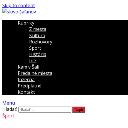
Skip to content
Rubriky
Z mesta
Kultúra
Rozhovory
Šport
História
Iné
Kam v Šali
Predajné miesta
Inzercia
Predplatné
Kontakt
Menu
Hľadať:
Šport