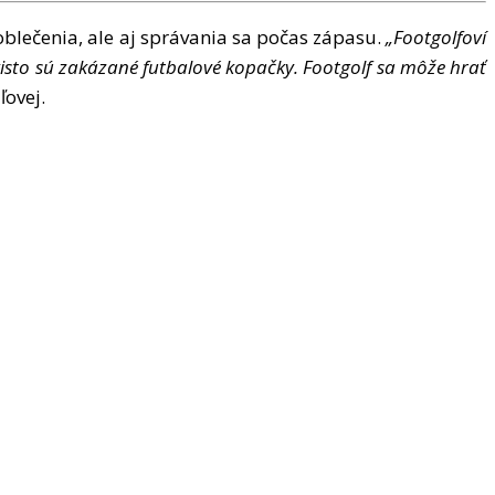
oble
č
enia, ale aj spr
á
vania sa po
č
as z
á
pasu.
„
Footgolfov
í
isto s
ú
zak
á
zan
é
futbalov
é
kopa
č
ky. Footgolf sa m
ôž
e hra
ť
ľ
ovej.