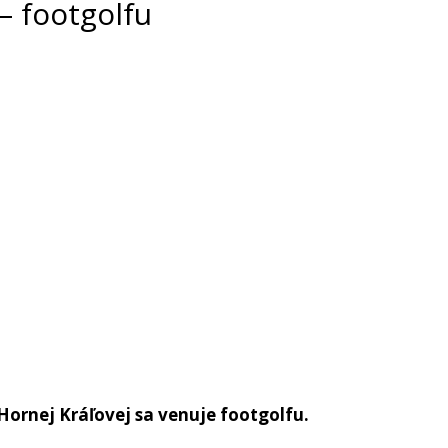
– footgolfu
Hornej Kr
áľ
ovej sa venuje footgolfu.