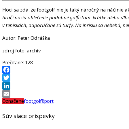
Hoci sa zd
á
,
ž
e footgolf nie je tak
ý
n
á
ro
č
n
ý
na n
áč
inie a
hr
áč
i nosia oble
č
enie podobn
é
golfistom: kr
á
tke alebo dlh
v tenisk
á
ch, odpor
úč
an
é
s
ú
turfy. Na ihrisku sa nebeh
á
, ne
Autor: Peter Odr
áš
ka
zdroj foto: archív
Prečítané:
128
Facebook
Twitter
LinkedIn
Označené
footgolf
šport
Email
Súvisiace príspevky