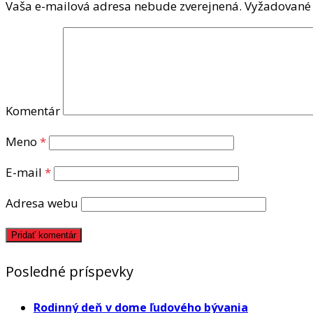
Vaša e-mailová adresa nebude zverejnená.
Vyžadované 
Komentár
Meno
*
E-mail
*
Adresa webu
Posledné príspevky
Rodinný deň v dome ľudového bývania