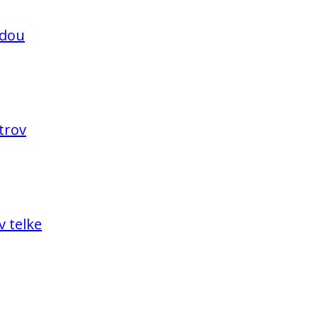
adou
trov
v telke