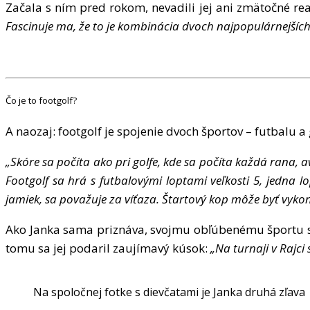
Za
č
ala s n
í
m pred rokom, nevadili jej ani zm
ä
to
č
n
é
rea
Fascinuje ma,
ž
e to je kombin
á
cia dvoch najpopul
á
rnej
ší
c
Čo je to footgolf?
A naozaj: footgolf je spojenie dvoch
š
portov
–
futbalu a g
„
Sk
ó
re sa po
čí
ta ako pri golfe, kde sa po
čí
ta ka
ž
d
á
rana, a
Footgolf sa hr
á
s futbalov
ý
mi loptami ve
ľ
kosti 5, jedna l
jamiek, sa pova
ž
uje za v
íť
aza.
Š
tartov
ý
kop m
ôž
e by
ť
vyko
Ako Janka sama prizn
á
va, svojmu ob
ľú
ben
é
mu
š
portu 
tomu sa jej podaril zauj
í
mav
ý
k
ú
sok:
„
Na turnaji v Rajci
Na spoločnej fotke s dievčatami je Janka druhá zľava