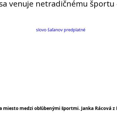
 sa venuje netradičnému športu 
a miesto medzi ob
ľú
ben
ý
mi
š
portmi. Janka R
á
cov
á
z 