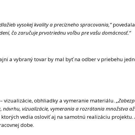
lažieb vysokej kvality a precízneho spracovania,“
povedala 
evedení, čo zaručuje prvotriednu voľbu pre vašu domácnosť.“
jni a vybraný tovar by mal byť na odber v priebehu jedné
 – vizualizácie, obhliadky a vymeranie materiálu.
„Zabezpe
u, návrhu, vizualizácie, vymerania a rozrátania množstva a
torých vedia osloviť aj na samotnú realizáciu projektu. 
racovnej dobe.