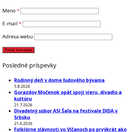
Meno
*
E-mail
*
Adresa webu
Posledné príspevky
Rodinný deň v dome ľudového bývania
5.8.2026
Gorazdov Močenok opäť spojí vieru, divadlo a
kultúru
21.7.2026
Divadelný súbor ASI Šaľa na festivale DIDA v
Srbsku
21.6.2026
Folklórne slávnosti vo Vlčanoch po prvýkrát ako