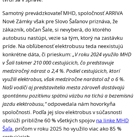
Samotný prevádzkovateľ MHD, spoločnosť ARRIVA
Nové Zámky však pre Slovo Šaľanov priznáva, že
zákazník, občan Šale, si nevyberá, do ktorého
autobusu nastúpi, vezie sa tým, ktorý na zastávku
príde. Na obľúbenosť elektrobusu teda neexistujú
konkrétne dáta, či prieskum:
„V roku 2024 využilo MHD
v Šali takmer 210 000 cestujúcich, čo predstavuje
medziročný nárast o 2,4 %. Podiel cestujúcich, ktorí
využili elektrobus, však medziročne narástol až o 6 %.
Naši vodiči aj predstavitelia mesta zároveň dostávajú
spontánnu pozitívnu spätnú väzbu na tichú a bezemisnú
jazdu elektrobusu,“
odpovedala nám hovorkyňa
spoločnosti. Podľa jej slov elektrobus v súčasnosti
obslúži približne 60 % všetkých spojov
na linke MHD
Šaľa
, pričom v roku 2025 ho využilo viac ako 85 %
cestujúcich.