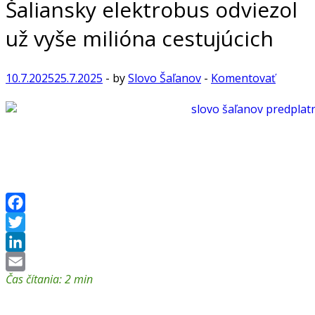
Šaliansky elektrobus odviezol
už vyše milióna cestujúcich
10.7.2025
25.7.2025
-
by
Slovo Šaľanov
-
Komentovať
Facebook
Twitter
LinkedIn
Čas čítania:
2
min
Email