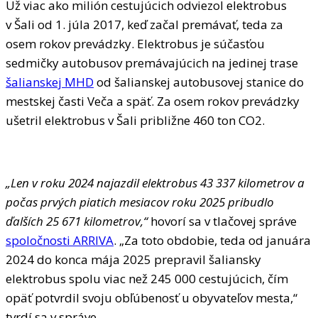
Už viac ako milión cestujúcich odviezol elektrobus
v Šali od 1. júla 2017, keď začal premávať, teda za
osem rokov prevádzky. Elektrobus je súčasťou
sedmičky autobusov premávajúcich na jedinej trase
šalianskej MHD
od šalianskej autobusovej stanice do
mestskej časti Veča a späť. Za osem rokov prevádzky
ušetril elektrobus v Šali približne 460 ton CO2.
„Len v roku 2024 najazdil elektrobus 43 337 kilometrov a
počas prvých piatich mesiacov roku 2025 pribudlo
ďalších 25 671 kilometrov,“
hovorí sa v tlačovej správe
spoločnosti ARRIVA
. „Za toto obdobie, teda od januára
2024 do konca mája 2025 prepravil šaliansky
elektrobus spolu viac než 245 000 cestujúcich, čím
opäť potvrdil svoju obľúbenosť u obyvateľov mesta,“
tvrdí sa v správe.