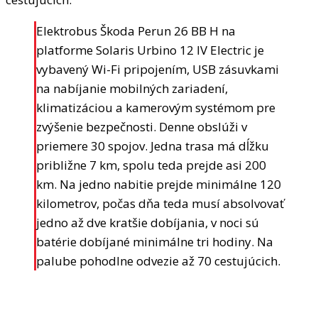
Elektrobus Škoda Perun 26 BB H na
platforme Solaris Urbino 12 IV Electric je
vybavený Wi-Fi pripojením, USB zásuvkami
na nabíjanie mobilných zariadení,
klimatizáciou a kamerovým systémom pre
zvýšenie bezpečnosti. Denne obslúži v
priemere 30 spojov. Jedna trasa má dĺžku
približne 7 km, spolu teda prejde asi 200
km. Na jedno nabitie prejde minimálne 120
kilometrov, počas dňa teda musí absolvovať
jedno až dve kratšie dobíjania, v noci sú
batérie dobíjané minimálne tri hodiny. Na
palube pohodlne odvezie až 70 cestujúcich.