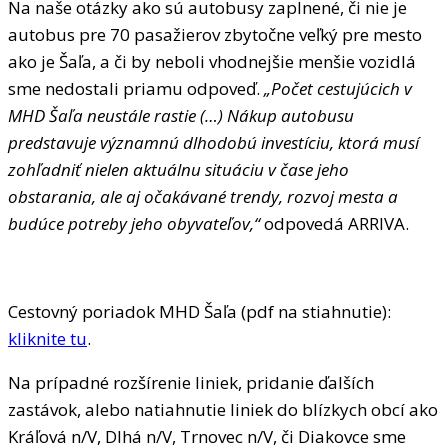
Na naše otázky ako sú autobusy zaplnené, či nie je
autobus pre 70 pasažierov zbytočne veľký pre mesto
ako je Šaľa, a či by neboli vhodnejšie menšie vozidlá
sme nedostali priamu odpoveď.
„Počet cestujúcich v
MHD Šaľa neustále rastie (…) Nákup autobusu
predstavuje významnú dlhodobú investíciu, ktorá musí
zohľadniť nielen aktuálnu situáciu v čase jeho
obstarania, ale aj očakávané trendy, rozvoj mesta a
budúce potreby jeho obyvateľov,“
odpovedá ARRIVA.
Cestovný poriadok MHD Šaľa (pdf na stiahnutie):
kliknite tu
.
Na prípadné rozšírenie liniek, pridanie ďalších
zastávok, alebo natiahnutie liniek do blízkych obcí ako
Kráľová n/V, Dlhá n/V, Trnovec n/V, či Diakovce sme