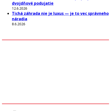
dvojdňové podujatie
12.6.2026
Tichá záhrada nie je luxus — je to vec správneho
náradia
8.6.2026
Odkazy
Z mesta
Kultúra
Rozhovory
Šport
História
Iné
Akcie a podujatia
Predajné miesta
Sledujte nás