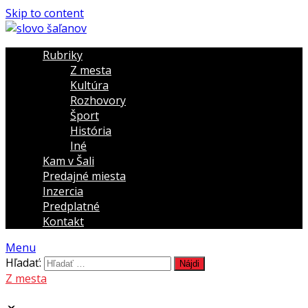
Skip to content
Rubriky
Z mesta
Kultúra
Rozhovory
Šport
História
Iné
Kam v Šali
Predajné miesta
Inzercia
Predplatné
Kontakt
Menu
Hľadať:
Z mesta