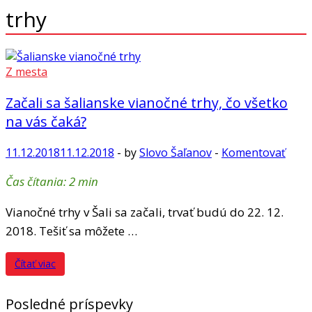
trhy
Z mesta
Začali sa šalianske vianočné trhy, čo všetko
na vás čaká?
11.12.2018
11.12.2018
-
by
Slovo Šaľanov
-
Komentovať
Čas čítania:
2
min
Vianočné trhy v Šali sa začali, trvať budú do 22. 12.
2018. Tešiť sa môžete …
Čítať viac
Posledné príspevky