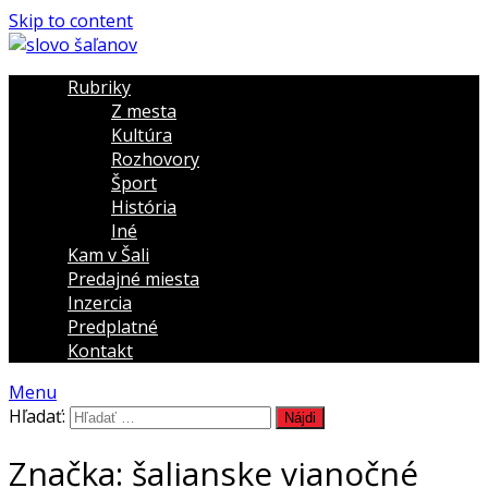
Skip to content
Rubriky
Z mesta
Kultúra
Rozhovory
Šport
História
Iné
Kam v Šali
Predajné miesta
Inzercia
Predplatné
Kontakt
Menu
Hľadať:
Značka:
šalianske vianočné