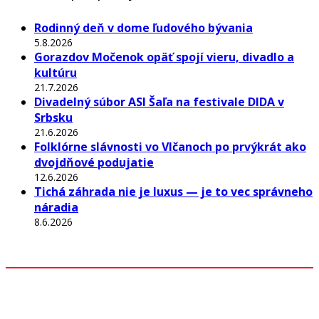
Rodinný deň v dome ľudového bývania
5.8.2026
Gorazdov Močenok opäť spojí vieru, divadlo a
kultúru
21.7.2026
Divadelný súbor ASI Šaľa na festivale DIDA v
Srbsku
21.6.2026
Folklórne slávnosti vo Vlčanoch po prvýkrát ako
dvojdňové podujatie
12.6.2026
Tichá záhrada nie je luxus — je to vec správneho
náradia
8.6.2026
Odkazy
Z mesta
Kultúra