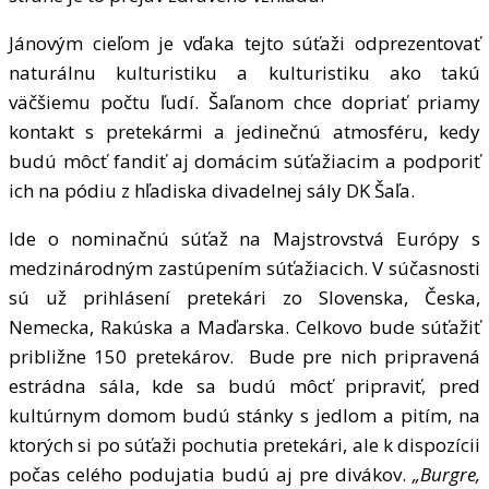
Jánovým cieľom je vďaka tejto súťaži odprezentovať
naturálnu kulturistiku a kulturistiku ako takú
väčšiemu počtu ľudí. Šaľanom chce dopriať priamy
kontakt s pretekármi a jedinečnú atmosféru, kedy
budú môcť fandiť aj domácim súťažiacim a podporiť
ich na pódiu z hľadiska divadelnej sály DK Šaľa.
Ide o nominačnú súťaž na Majstrovstvá Európy s
medzinárodným zastúpením súťažiacich. V súčasnosti
sú už prihlásení pretekári zo Slovenska, Česka,
Nemecka, Rakúska a Maďarska. Celkovo bude súťažiť
približne 150 pretekárov. Bude pre nich pripravená
estrádna sála, kde sa budú môcť pripraviť, pred
kultúrnym domom budú stánky s jedlom a pitím, na
ktorých si po súťaži pochutia pretekári, ale k dispozícii
počas celého podujatia budú aj pre divákov.
„Burgre,