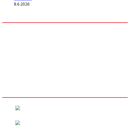
8.6.2026
Odkazy
Z mesta
Kultúra
Rozhovory
Šport
História
Iné
Akcie a podujatia
Predajné miesta
Sledujte nás