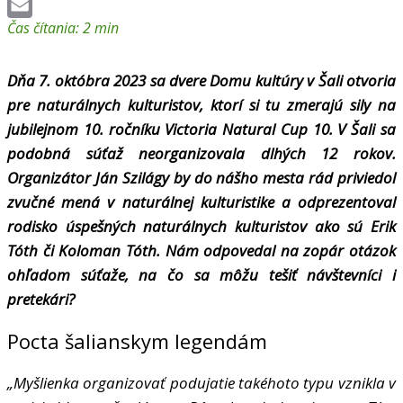
LinkedIn
Čas čítania:
2
min
Email
Dňa 7. októbra 2023 sa dvere Domu kultúry v Šali otvoria
pre naturálnych kulturistov, ktorí si tu zmerajú sily na
jubilejnom 10. ročníku Victoria Natural Cup 10. V Šali sa
podobná súťaž neorganizovala dlhých 12 rokov.
Organizátor Ján Szilágy by do nášho mesta rád priviedol
zvučné mená v naturálnej kulturistike a odprezentoval
rodisko úspešných naturálnych kulturistov ako sú Erik
Tóth či Koloman Tóth. Nám odpovedal na zopár otázok
ohľadom súťaže, na čo sa môžu tešiť návštevníci i
pretekári?
Pocta šalianskym legendám
„Myšlienka organizovať podujatie takéhoto typu vznikla v