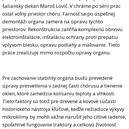
šaliansky dekan Maroš Lovič. V chráme po sérii prác
ostal voľný priestor chóru. Farnosť sa po úspešnej
demontáži organa zamerá na úpravu týchto
priestorov. Rekonštrukcia zahŕňa komplexnú obnovu
elektroinštalácie, inštaláciu ochrany proti prepätiu
vplyvom blesku, opravu podlahy a maľovanie. Tieto
práce zrealizuje mimo rozpočtu opravy organu.
Pre zachovanie stability organa budú prevedené
úpravy presvetlenia v zadnej časti chórusu a tienenie
okien, ktoré zamedzia kolísaniu teploty a vlhkosti.
Tieto faktory sú totiž pre drevené a kovové súčasti
historického nástroja kľúčové, keďže nežiaduce výkyvy
mikroklímy by mohli vážne narušiť jeho citlivé ladenie,
spoľahlivé fungovanie traktúry a celkovú životnosť.