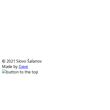
P. Pázmaňa 51/19
927 01 Šaľa
© 2021 Slovo Šaľanov
Made by
Dave