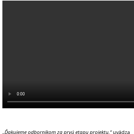
„Ďakujeme odborníkom za prvú etapu projektu,“
uvádza