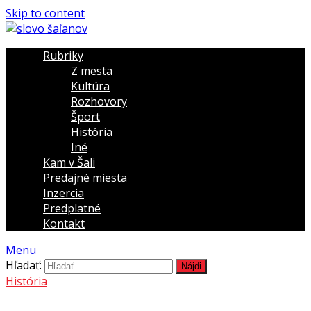
Skip to content
Rubriky
Z mesta
Kultúra
Rozhovory
Šport
História
Iné
Kam v Šali
Predajné miesta
Inzercia
Predplatné
Kontakt
Menu
Hľadať:
História