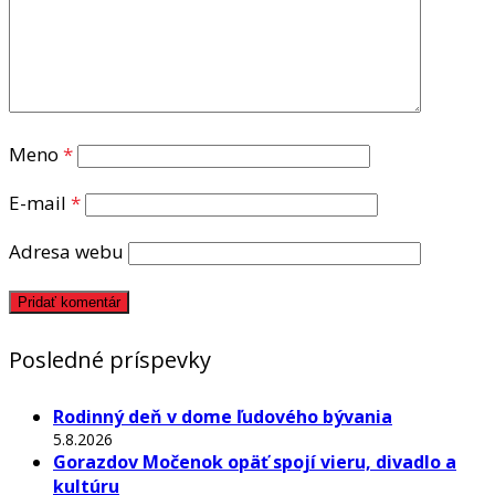
Meno
*
E-mail
*
Adresa webu
Posledné príspevky
Rodinný deň v dome ľudového bývania
5.8.2026
Gorazdov Močenok opäť spojí vieru, divadlo a
kultúru