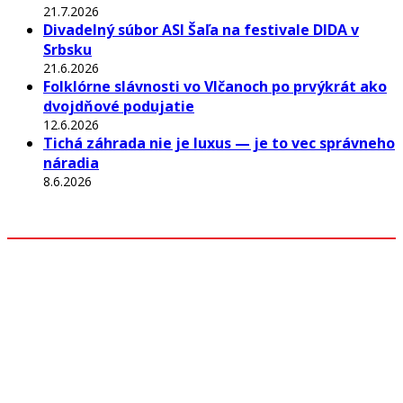
21.7.2026
Divadelný súbor ASI Šaľa na festivale DIDA v
Srbsku
21.6.2026
Folklórne slávnosti vo Vlčanoch po prvýkrát ako
dvojdňové podujatie
12.6.2026
Tichá záhrada nie je luxus — je to vec správneho
náradia
8.6.2026
Odkazy
Z mesta
Kultúra
Rozhovory
Šport
História
Iné
Akcie a podujatia