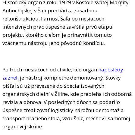
Historický organ z roku 1929 v Kostole svätej Margity
Antiochijskej v Šali prechádza zásadnou
rekonštrukciou. Farnosť Šaľa po mesiacoch
intenzívnych prác úspešne zavŕšila prvú etapu
projektu, ktorého cieľom je prinavrátiť tomuto
vzácnemu nástroju jeho pôvodnú kondíciu.
Po troch mesiacoch od chvíle, keď organ
naposledy
zaznel,
je nástroj kompletne demontovaný. Stovky
píšťal sú už prevezené do špecializovaných
organárskych dielní v Žiline, kde prebieha ich odborná
revízia a obnova. V posledných dňoch sa podarilo
úspešne zrealizovať logisticky náročnú demontáž a
transport hracieho stola, vzdušníc, mechov i samotnej
organovej skrine.