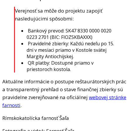
Verejnosť sa môže do projektu zapojiť
nasledujúcimi spôsobmi:
⁠ ⁠Bankový prevod: SK47 8330 0000 0020
0223 2701 (BIC: FIOZSKBAXXX)
⁠ ⁠Pravidelné zbierky: Každú nedeľu po 15.
dni v mesiaci priamo v Kostole svätej
Margity Antiochijskej.
⁠ ⁠QR platby: Dostupné priamo v
priestoroch kostola.
Aktuálne informácie o postupe reštaurátorských prác
a transparentný prehľad o stave finančnej zbierky sú
pravidelne zverejňované na oficiálnej
webovej stránke
farnosti
.
Rímskokatolícka farnosť Šaľa
Fotografie a videá: Farnosť Šaľa