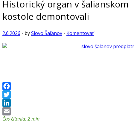
Historický organ v šalianskom
kostole demontovali
2.6.2026
-
by
Slovo Šaľanov
-
Komentovať
Facebook
Twitter
LinkedIn
Čas čítania:
2
min
Email