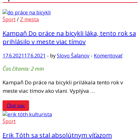
Šport
/
Z mesta
Kampaň Do práce na bicykli láka, tento rok sa
prihlásilo v meste viac tímov
17.6.2021
17.6.2021
-
by
Slovo Šaľanov
-
Komentovať
Čas čítania:
2
min
Kampaň Do práce na bicykli prilákala tento rok v
meste viac tímov ako vlani. Vyplýva …
Čítať viac
Šport
Erik Tóth sa stal absolútnym víťazom