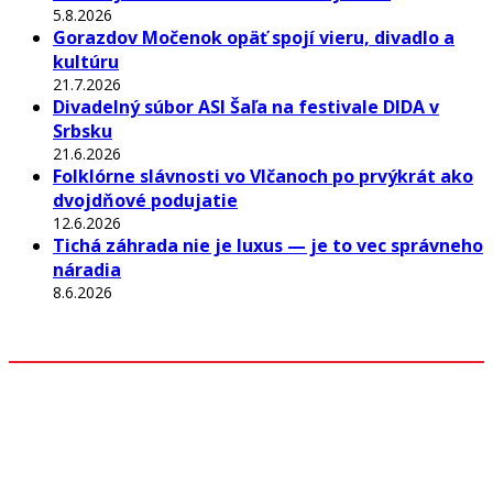
5.8.2026
Gorazdov Močenok opäť spojí vieru, divadlo a
kultúru
21.7.2026
Divadelný súbor ASI Šaľa na festivale DIDA v
Srbsku
21.6.2026
Folklórne slávnosti vo Vlčanoch po prvýkrát ako
dvojdňové podujatie
12.6.2026
Tichá záhrada nie je luxus — je to vec správneho
náradia
8.6.2026
Odkazy
Z mesta
Kultúra
Rozhovory
Šport