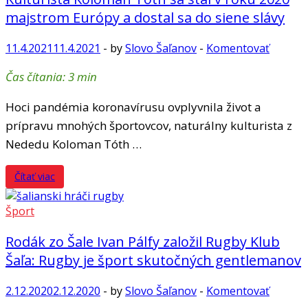
majstrom Európy a dostal sa do siene slávy
11.4.2021
11.4.2021
-
by
Slovo Šaľanov
-
Komentovať
Čas čítania:
3
min
Hoci pandémia koronavírusu ovplyvnila život a
prípravu mnohých športovcov, naturálny kulturista z
Nededu Koloman Tóth …
Čítať viac
Šport
Rodák zo Šale Ivan Pálfy založil Rugby Klub
Šaľa: Rugby je šport skutočných gentlemanov
2.12.2020
2.12.2020
-
by
Slovo Šaľanov
-
Komentovať