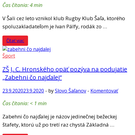
Čas čítania:
4
min
V Šali cez leto vznikol klub Rugby Klub Šaľa, ktorého
spoluzakladateľom je Ivan Pálfy, rodák zo …
Čítať viac
Šport
ZŠ J. C. Hronského opäť pozýva na podujatie
„Zabehni čo najďalej“
23.9.2020
23.9.2020
-
by
Slovo Šaľanov
-
Komentovať
Čas čítania:
< 1
min
Zabehni čo najďalej je názov jedinečnej bežeckej
štafety, ktorú už po tretí raz chystá Základná …