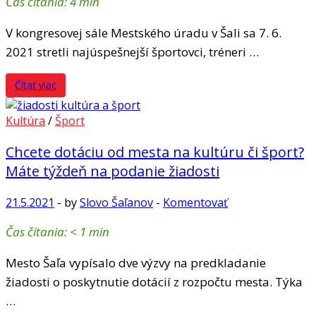
Čas čítania:
4
min
V kongresovej sále Mestského úradu v Šali sa 7. 6.
2021 stretli najúspešnejší športovci, tréneri …
Čítať viac
Kultúra
/
Šport
Chcete dotáciu od mesta na kultúru či šport?
Máte týždeň na podanie žiadosti
21.5.2021
-
by
Slovo Šaľanov
-
Komentovať
Čas čítania:
< 1
min
Mesto Šaľa vypísalo dve výzvy na predkladanie
žiadosti o poskytnutie dotácií z rozpočtu mesta. Týka
…