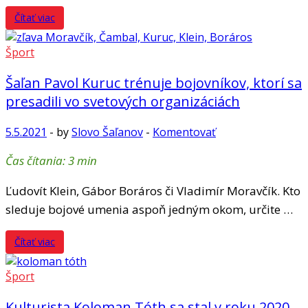
Čítať viac
Šport
Šaľan Pavol Kuruc trénuje bojovníkov, ktorí sa
presadili vo svetových organizáciách
5.5.2021
-
by
Slovo Šaľanov
-
Komentovať
Čas čítania:
3
min
Ľudovít Klein, Gábor Boráros či Vladimír Moravčík. Kto
sleduje bojové umenia aspoň jedným okom, určite …
Čítať viac
Šport
Kulturista Koloman Tóth sa stal v roku 2020