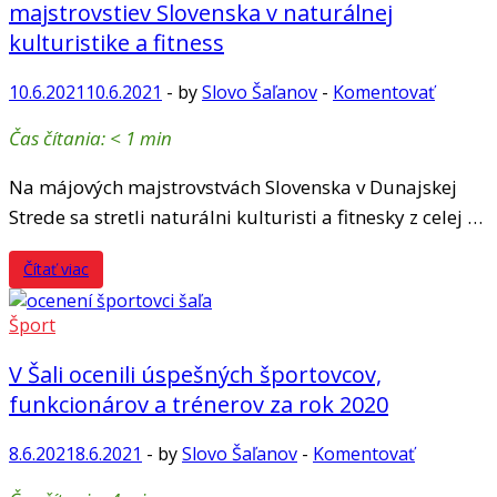
majstrovstiev Slovenska v naturálnej
kulturistike a fitness
10.6.2021
10.6.2021
-
by
Slovo Šaľanov
-
Komentovať
Čas čítania:
< 1
min
Na májových majstrovstvách Slovenska v Dunajskej
Strede sa stretli naturálni kulturisti a fitnesky z celej …
Čítať viac
Šport
V Šali ocenili úspešných športovcov,
funkcionárov a trénerov za rok 2020
8.6.2021
8.6.2021
-
by
Slovo Šaľanov
-
Komentovať