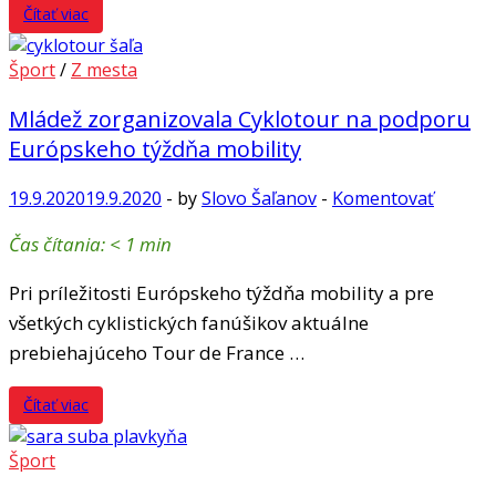
Čítať viac
Šport
/
Z mesta
Mládež zorganizovala Cyklotour na podporu
Európskeho týždňa mobility
19.9.2020
19.9.2020
-
by
Slovo Šaľanov
-
Komentovať
Čas čítania:
< 1
min
Pri príležitosti Európskeho týždňa mobility a pre
všetkých cyklistických fanúšikov aktuálne
prebiehajúceho Tour de France …
Čítať viac
Šport