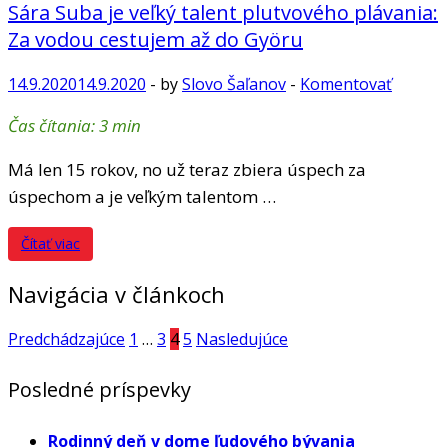
Sára Suba je veľký talent plutvového plávania:
Za vodou cestujem až do Györu
14.9.2020
14.9.2020
-
by
Slovo Šaľanov
-
Komentovať
Čas čítania:
3
min
Má len 15 rokov, no už teraz zbiera úspech za
úspechom a je veľkým talentom …
Čítať viac
Navigácia v článkoch
Predchádzajúce
1
…
3
4
5
Nasledujúce
Posledné príspevky
Rodinný deň v dome ľudového bývania