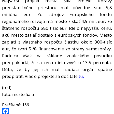
Najväčší projekt mesta Šaľa Projekt úpravy
predstaničného priestoru mal pôvodne stáť 5,8
milióna eur. Zo zdrojov Európskeho fondu
regionálneho rozvoja má mesto získať 4,9 mil. eur, zo
štátneho rozpočtu 580 tisíc eur. Ide o najvyššiu cenu,
akú mesto zatiaľ dostalo z európskych fondov. Mesto
zaplatí z vlastného rozpočtu čiastku okolo 300-tisíc
eur, čo tvorí 5 % financovanie zo strany samosprávy.
Radnica však na základe znaleckého posudku
predpokladá, že sa cena diela zvýši o 13,5 percenta.
Dúfa, že by jej ich mal riadiaci orgán spätne
predplatiť. Viac o projekte sa dočítate
tu.
(red)
foto: mesto Šaľa
Prečítané:
166