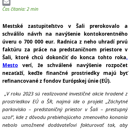
LinkedIn
Čas čítania:
2
min
Email
Mestské zastupiteľstvo v Šali prerokovalo a
schválilo návrh na navýšenie kontokorentného
úveru o 700 000 eur. Radnica z neho uhradí prvú
faktúru za práce na predstaničnom priestore v
Šali, ktoré chcú dokončiť do konca tohto roka
.
Mesto
verí, že schválené navýšenie rozpočet
nezaťaží, keďže finančné prostriedky majú byť
refinancované z fondov Európskej únie (EÚ).
„V roku 2023 sú realizované investičné akcie hradené z
prostriedkov EÚ a ŠR, najmä ide o projekt „Záchytné
parkovisko – predstaničný priestor v Šali – prestupný
uzol“, kde z dôvodu prebiehajúceho zmenového konania
nebolo umožnené dodávateľovi fakturovať tak, aby