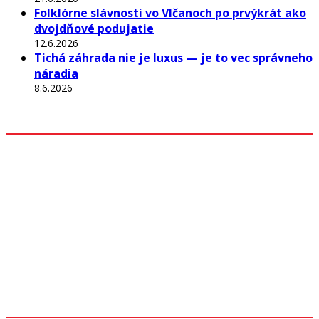
Folklórne slávnosti vo Vlčanoch po prvýkrát ako
dvojdňové podujatie
12.6.2026
Tichá záhrada nie je luxus — je to vec správneho
náradia
8.6.2026
Odkazy
Z mesta
Kultúra
Rozhovory
Šport
História
Iné
Akcie a podujatia
Predajné miesta
Sledujte nás