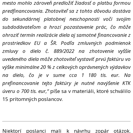
mesto mohlo zároveň predložiť žiadosť o platbu formou
predfinancovania. Zhotoviteľ sa z tohto dôvodu dostáva
do sekundárnej platobnej neschopnosti voči svojim
subdodávateľom a hrozí pozastavenie prác, čo môže
ohroziť termín realizácie diela aj samotné financovanie z
prostriedkov EU a ŠR. Podľa zmluvných podmienok
zmluvy o dielo č. 889/2022 na zhotovenie vyššie
uvedeného diela môže zhotoviteľ vystaviť prvú faktúru vo
výške minimálne 20 % z celkových oprávnených výdavkov
na dielo, čo je v sume cca 1 180 tis. eur. Na
prefinancovanie tejto faktúry je nutné navýšenie KTK
úveru o 700 tis. eur,“
píše sa v materiáli, ktoré schválilo
15 prítomných poslancov.
Niektorí poslanci mali k návrhu zopár otázok.