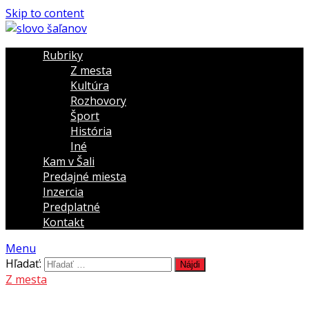
Skip to content
Rubriky
Z mesta
Kultúra
Rozhovory
Šport
História
Iné
Kam v Šali
Predajné miesta
Inzercia
Predplatné
Kontakt
Menu
Hľadať:
Z mesta