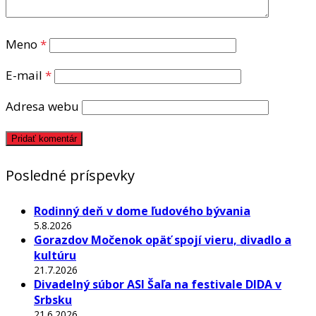
Meno
*
E-mail
*
Adresa webu
Posledné príspevky
Rodinný deň v dome ľudového bývania
5.8.2026
Gorazdov Močenok opäť spojí vieru, divadlo a
kultúru
21.7.2026
Divadelný súbor ASI Šaľa na festivale DIDA v
Srbsku
21.6.2026