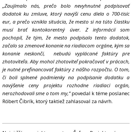
„Zaujímalo nás, prečo bolo nevyhnutné podpisovať
dodatok ku zmluve, ktorý navýši cenu diela o 700-tisíc
eur, a prečo vznikla situácia, že mesto si na túto čiastku
musí brať kontokorentný úver. Z informácií som
pochopil, že tým, že mesto podpísalo tento dodatok,
začalo sa zmenové konanie na riadiacom orgáne, kým sa
konanie neskončí, nebudú vyplácané faktúry pre
zhotoviteľa. Aby mohol zhotoviteľ pokračovať v prácach,
je nutné prefinancovať faktúry z nášho rozpočtu. O tom,
či boli splnené podmienky na podpísanie dodatku a
navýšenie ceny projektu rozhodne riadiaci orgán,
nerozhodovali sme o tom my,“
povedal k téme poslanec
Róbert Čibrík, ktorý taktiež zahlasoval za návrh.