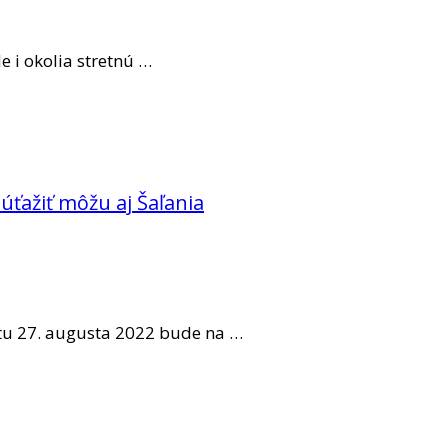
le i okolia stretnú …
súťažiť môžu aj Šaľania
tu 27. augusta 2022 bude na …