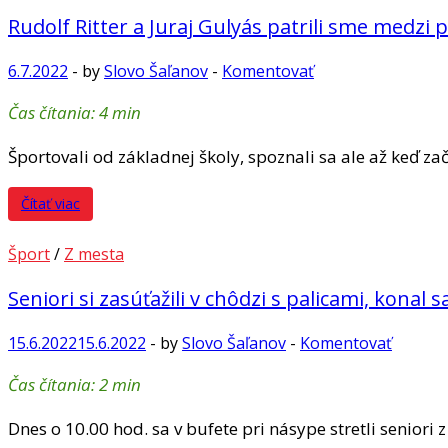
Rudolf Ritter a Juraj Gulyás patrili sme medz
6.7.2022
-
by
Slovo Šaľanov
-
Komentovať
Čas čítania:
4
min
Športovali od základnej školy, spoznali sa ale až keď za
Čítať viac
Šport
/
Z mesta
Seniori si zasúťažili v chôdzi s palicami, konal 
15.6.2022
15.6.2022
-
by
Slovo Šaľanov
-
Komentovať
Čas čítania:
2
min
Dnes o 10.00 hod. sa v bufete pri násype stretli seniori