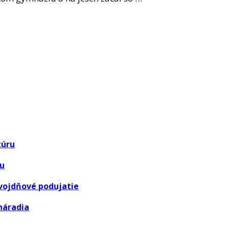
túru
ku
dvojdňové podujatie
náradia