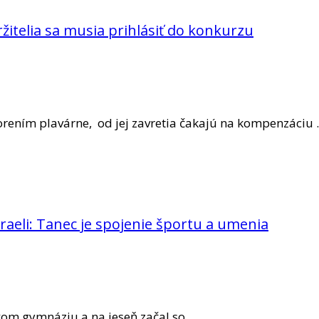
itelia sa musia prihlásiť do konkurzu
tvorením plavárne, od jej zavretia čakajú na kompenzáciu
raeli: Tanec je spojenie športu a umenia
skom gymnáziu a na jeseň začal so …