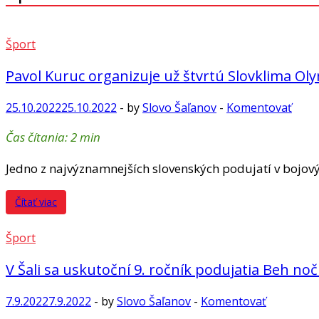
Šport
Pavol Kuruc organizuje už štvrtú Slovklima Ol
25.10.2022
25.10.2022
-
by
Slovo Šaľanov
-
Komentovať
Čas čítania:
2
min
Jedno z najvýznamnejších slovenských po­dujatí v bojo
Čítať viac
Šport
V Šali sa uskutoční 9. ročník podujatia Beh no
7.9.2022
7.9.2022
-
by
Slovo Šaľanov
-
Komentovať