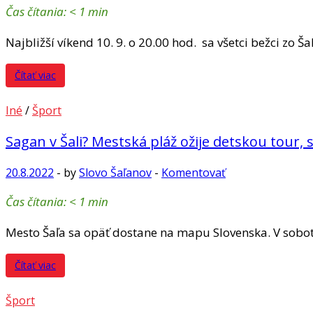
Čas čítania:
< 1
min
Najbližší víkend 10. 9. o 20.00 hod. sa všetci bežci zo Ša
Čítať viac
Iné
/
Šport
Sagan v Šali? Mestská pláž ožije detskou tour, 
20.8.2022
-
by
Slovo Šaľanov
-
Komentovať
Čas čítania:
< 1
min
Mesto Šaľa sa opäť dostane na mapu Slovenska. V sobo
Čítať viac
Šport