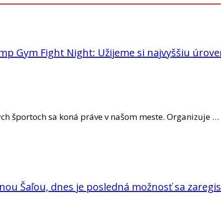
ymp Gym Fight Night: Užijeme si najvyššiu úrov
vých športoch sa koná práve v našom meste. Organizuje …
čnou Šaľou, dnes je posledná možnosť sa zaregis