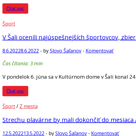
Čítať viac
Šport
V Šali ocenili najúspešnejších športovcov, zbie
8.6.2022
8.6.2022
-
by
Slovo Šaľanov
-
Komentovať
Čas čítania:
3
min
V pondelok 6. júna sa v Kultúrnom dome v Šali konal 24
Čítať viac
Šport
/
Z mesta
Strechu plavárne by mali dokončiť do mesiaca 
12.5.2022
13.5.2022
-
by
Slovo Šaľanov
-
Komentovať