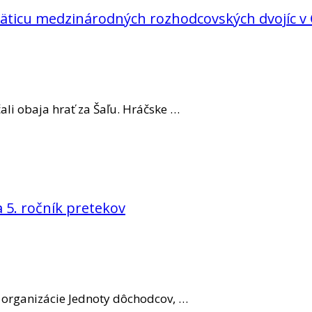
i päticu medzinárodných rozhodcovských dvojíc 
čali obaja hrať za Šaľu. Hráčske …
sa 5. ročník pretekov
 z organizácie Jednoty dôchodcov, …