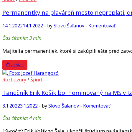
Permanentky na plaváreň mesto nepreplatí, drž
14.1.2022
14.1.2022
-
by
Slovo Šaľanov
-
Komentovať
Čas čítania:
3
min
Majitelia permanentiek, ktoré si zakúpili ešte pred za
Čítať viac
Rozhovory
/
Šport
Tanečník Erik Košík bol nominovaný na MS v Iz
3.1.2022
3.1.2022
-
by
Slovo Šaľanov
-
Komentovať
Čas čítania:
4
min
19-ročný Erik Košík zo Šale ukončil štúdium na šalian