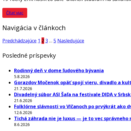
Čítať viac
Navigácia v článkoch
Predchádzajúce
1
2
3
…
5
Nasledujúce
Posledné príspevky
Rodinný deň v dome ľudového bývania
5.8.2026
Gorazdov Močenok opäť spojí vieru, divadlo a kul
21.7.2026
Divadelný súbor ASI Šaľa na festivale DIDA v Srbs
21.6.2026
Folklórne slávnosti vo Vlčanoch po prvýkrát ako 
12.6.2026
Tichá záhrada nie je luxus — je to vec správneho 
8.6.2026