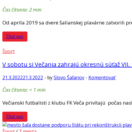
Čas čítania:
2
min
Od apríla 2019 sa dvere šalianskej plavárne zatvorili pre
Čítať viac
Šport
V sobotu si Večania zahrajú okresnú súťaž VII. 
21.3.2022
21.3.2022
-
by
Slovo Šaľanov
-
Komentovať
Čas čítania:
< 1
min
Večianski futbalisti z klubu FK Veča privítajú počas na
Čítať viac
Šport
/
Z mesta